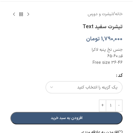
خانه
/
تیشرت و دورس
تیشرت سفید Text
1,790,000
تومان
جنس نخ پنبه لاکرا
قد:60-65
Free size 36-46
کد
افزودن به سبد خرید
افزودن به علاقه مندی