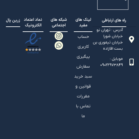
لینک های
شبکه های
نماد اعتماد
راه های ارتباطی
زرین پال
مفید
اجتماعی
الکترونیک
آدرس : تهران نو
خیابان شورا
حساب
خیابان تيموري بن
کاربری
بست اقازاده
پیگیری
موبایل :
09022973849
سفارش
سبد خرید
قوانین و
مقررات
تماس با
ما