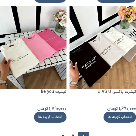
تیشرت باکسی U VS U
تیشرت Be you
1,690,000
تومان
1,790,000
تومان
انتخاب گزینه ها
انتخاب گزینه ها