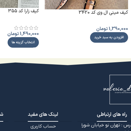
کیف زارا کد ۳۵۵
کیف مینی ال وی کد 3420
1,390,000
تومان
1,490,000
تومان
افزودن به سبد خرید
انتخاب گزینه ها
راه های ارتباطی
لینک های مفید
شب
رس : تهران نو خیابان شورا
حساب کاربری