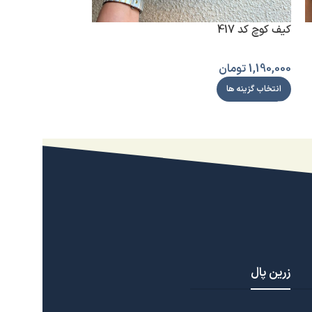
کیف کوچ کد 417
کیف VERCAC کد 387
1,190,000
تومان
1,930,000
تومان
انتخاب گزینه ها
انتخاب گزینه ها
زرین پال