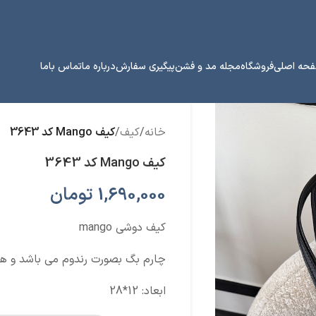
حه اصلی
فروشگاه
مجله مد و فشن
پیگیری سفارش
درباره ما
تماس باما
خانه
/
کیف
/
کیف Mango کد 3643
کیف Mango کد 3643
1,690,000
تومان
کیف دوشی mango
چارم بگ بصورت رندوم می باشد و 
ابعاد: 12*28