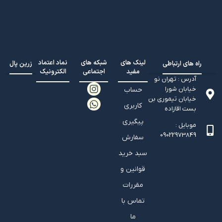
لینک های
شبکه های
نماد اعتماد
راه های ارتباطی
زرین پال
مفید
اجتماعی
الکترونیک
آدرس : تهران نو
خیابان شورا
حساب
خیابان تيموري بن
کاربری
بست اقازاده
پیگیری
موبایل :
09022973849
سفارش
سبد خرید
قوانین و
مقررات
تماس با
ما