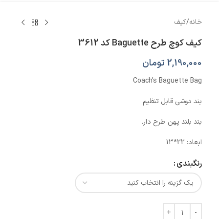
خانه
/
کیف
کیف کوچ طرح Baguette کد 3612
2,190,000
تومان
Coach’s Baguette Bag
بند دوشی قابل تنظیم
بند بلند پهن طرح دار.
ابعاد: 22*13
رنگبندی