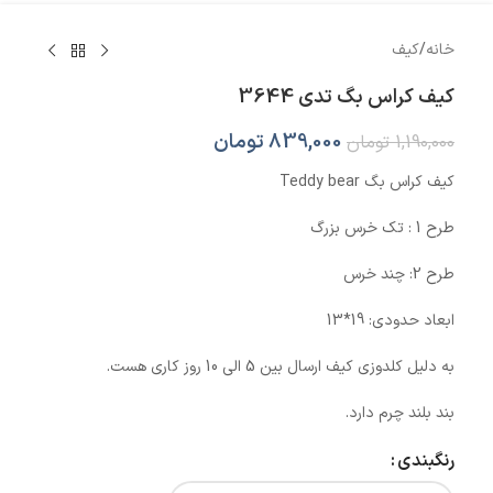
خانه
/
کیف
کیف کراس بگ تدی 3644
839,000
تومان
1,190,000
تومان
کیف کراس بگ Teddy bear
طرح 1 : تک خرس بزرگ
طرح 2: چند خرس
ابعاد حدودی: 19*13
به دلیل کلدوزی کیف ارسال بین 5 الی 10 روز کاری هست.
بند بلند چرم دارد.
رنگبندی