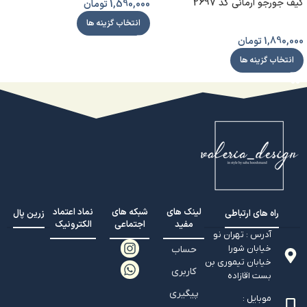
کیف جورجو آرمانی کد 2697
1,590,000
تومان
انتخاب گزینه ها
1,890,000
تومان
انتخاب گزینه ها
لینک های
شبکه های
نماد اعتماد
راه های ارتباطی
زرین پال
مفید
اجتماعی
الکترونیک
آدرس : تهران نو
خیابان شورا
حساب
خیابان تيموري بن
کاربری
بست اقازاده
پیگیری
موبایل :