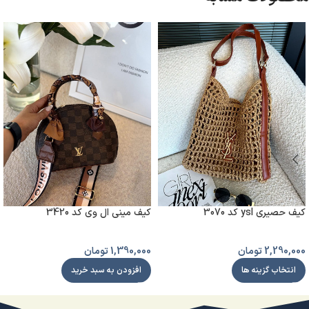
کیف حصیری ysl کد 3070
کیف مینی ال وی کد 3420
2,290,000
تومان
1,390,000
تومان
انتخاب گزینه ها
افزودن به سبد خرید