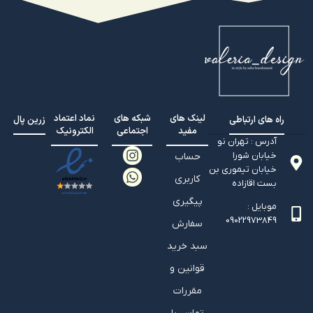
لینک های
شبکه های
نماد اعتماد
راه های ارتباطی
زرین پال
مفید
اجتماعی
الکترونیک
آدرس : تهران نو
خیابان شورا
حساب
خیابان تيموري بن
کاربری
بست اقازاده
پیگیری
موبایل :
09022973849
سفارش
سبد خرید
قوانین و
مقررات