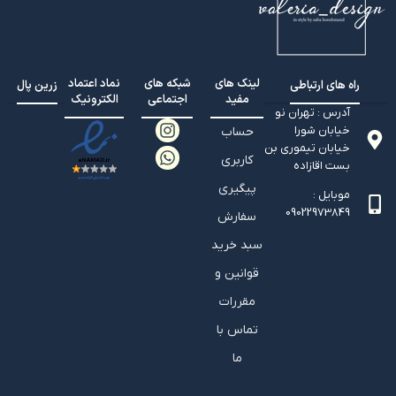
لینک های
شبکه های
نماد اعتماد
راه های ارتباطی
زرین پال
مفید
اجتماعی
الکترونیک
آدرس : تهران نو
خیابان شورا
حساب
خیابان تيموري بن
کاربری
بست اقازاده
پیگیری
موبایل :
09022973849
سفارش
سبد خرید
قوانین و
مقررات
تماس با
ما