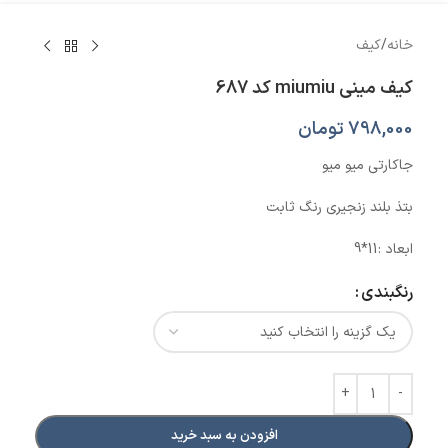
خانه
/
کیف
کیف مینی miumiu کد 687
798,000
تومان
جاکارتی میو میو
بتذ بلند زنجیری رنگ ثابت
ابعاد :11*9
رنگبندی
افزودن به سبد خرید