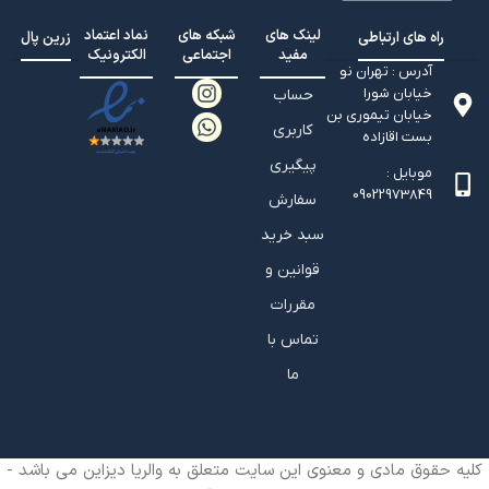
لینک های
شبکه های
نماد اعتماد
راه های ارتباطی
زرین پال
مفید
اجتماعی
الکترونیک
آدرس : تهران نو
خیابان شورا
حساب
خیابان تيموري بن
کاربری
بست اقازاده
پیگیری
موبایل :
09022973849
سفارش
سبد خرید
قوانین و
مقررات
تماس با
ما
کلیه حقوق مادی و معنوی این سایت متعلق به والریا دیزاین می باشد -