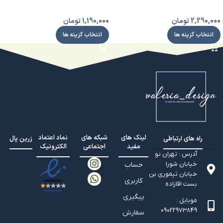
2,290,000
تومان
1,190,000
تومان
انتخاب گزینه ها
انتخاب گزینه ها
لینک های
شبکه های
نماد اعتماد
راه های ارتباطی
زرین پال
مفید
اجتماعی
الکترونیک
آدرس : تهران نو
خیابان شورا
حساب
خیابان تيموري بن
کاربری
بست اقازاده
پیگیری
موبایل :
09022973849
سفارش