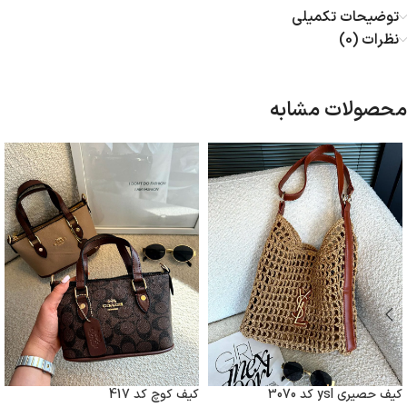
توضیحات تکمیلی
نظرات (0)
محصولات مشابه
کیف حصیری ysl کد 3070
کیف کوچ کد 417