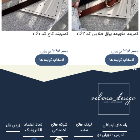
کمربند دفورمه یراق طلایی کد 0162
کمبربند کاج کد 0160
318,000
تومان
398,000
تومان
انتخاب گزینه ها
انتخاب گزینه ها
لینک های
شبکه های
نماد اعتماد
راه های ارتباطی
زرین پال
مفید
اجتماعی
الکترونیک
آدرس : تهران نو