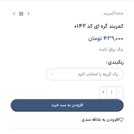
خانه
/
کمربند
کمربند گره ای کد 0142
439,000
تومان
رنگ یراق ثابت
رنگبندی
افزودن به سبد خرید
افزودن به علاقه مندی