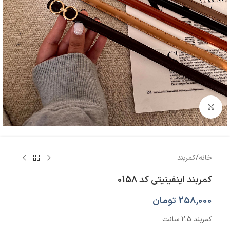
بزرگنمایی تصویر
خانه
/
کمربند
کمربند اینفینیتی کد 0158
258,000
تومان
کمربند 2.5 سانت