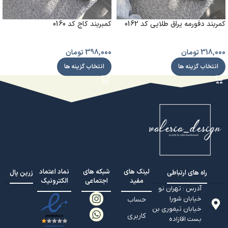
کمربند دفورمه یراق طلایی کد 0162
کمبربند کاج کد 0160
318,000
تومان
398,000
تومان
انتخاب گزینه ها
انتخاب گزینه ها
لینک های
شبکه های
نماد اعتماد
راه های ارتباطی
زرین پال
مفید
اجتماعی
الکترونیک
آدرس : تهران نو
خیابان شورا
حساب
خیابان تيموري بن
کاربری
بست اقازاده