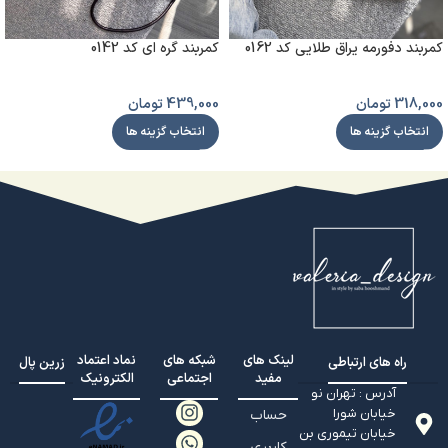
کمربند دفورمه یراق طلایی کد 0162
کمربند گره ای کد 0142
318,000
تومان
439,000
تومان
انتخاب گزینه ها
انتخاب گزینه ها
لینک های
شبکه های
نماد اعتماد
راه های ارتباطی
زرین پال
مفید
اجتماعی
الکترونیک
آدرس : تهران نو
خیابان شورا
حساب
خیابان تيموري بن
کاربری