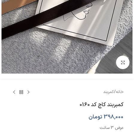
بزرگنمایی تصویر
خانه
/
کمربند
کمبربند کاج کد 0160
398,000
تومان
عرض 3 سانت