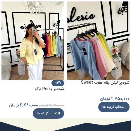
شومیز لینن یقه هفت Sweet
-14%
شومیز Perry ترک
2,750,000
تومان
2,490,000
تومان
2,890,000
تومان
انتخاب گزینه ها
انتخاب گزینه ها