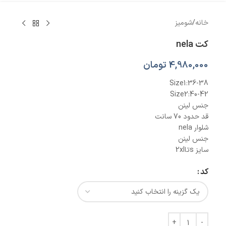
خانه
/
شومیز
کت nela
4,980,000
تومان
Size1:36-38
Size2:40-42
جنس لینن
قد حدود 70 سانت
شلوار nela
جنس لینن
سایز sتا2xl
کد