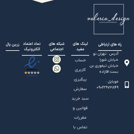
لینک های
شبکه های
نماد اعتماد
راه های ارتباطی
زرین پال
مفید
اجتماعی
الکترونیک
آدرس : تهران نو
خیابان شورا
حساب
خیابان تيموري بن
کاربری
بست اقازاده
پیگیری
موبایل :
09022973849
سفارش
سبد خرید
قوانین و
مقررات
تماس با