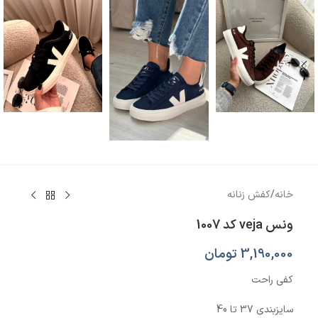
خانه
/
کفش زنانه
ونس veja کد 1007
3,190,000
تومان
کفی راحت
سایزبندی 37 تا 40