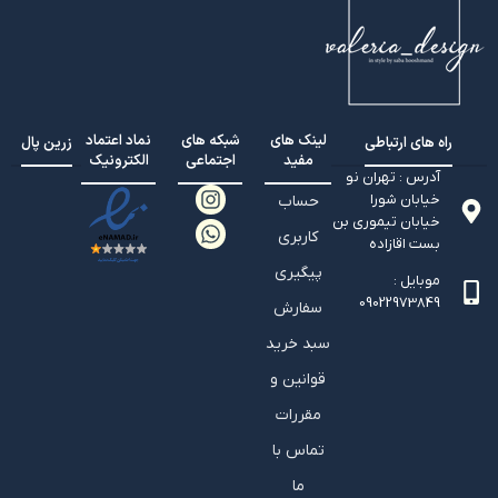
لینک های
شبکه های
نماد اعتماد
راه های ارتباطی
زرین پال
مفید
اجتماعی
الکترونیک
آدرس : تهران نو
خیابان شورا
حساب
خیابان تيموري بن
کاربری
بست اقازاده
پیگیری
موبایل :
09022973849
سفارش
سبد خرید
قوانین و
مقررات
تماس با
ما