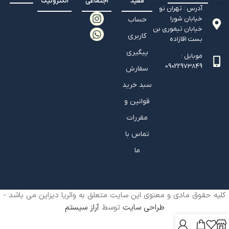
مفید
اجتماعی
الکترونیک
آدرس : تهران نو
خیابان شورا
حساب
خیابان تيموري بن
کاربری
بست اقازاده
پیگیری
موبایل :
09022973849
سفارش
سبد خرید
قوانین و
مقررات
تماس با
ما
کلیه حقوق مادی و معنوی این سایت متعلق به والریا دیزاین می باشد -
طراحی سایت
توسط
آراز سیستم