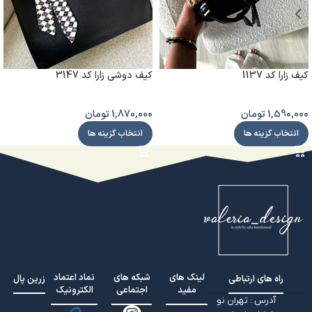
کیف زارا کد 1137
کیف دوشی زارا کد 3147
1,590,000
تومان
1,870,000
تومان
انتخاب گزینه ها
انتخاب گزینه ها
لینک های
شبکه های
نماد اعتماد
راه های ارتباطی
زرین پال
مفید
اجتماعی
الکترونیک
آدرس : تهران نو