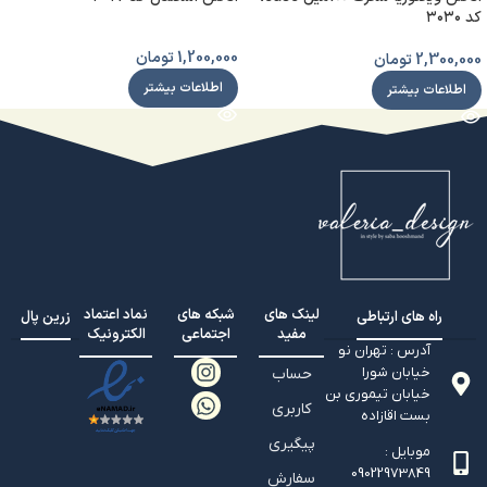
کد ۳۰۳۰
1,200,000
تومان
2,300,000
تومان
اطلاعات بیشتر
اطلاعات بیشتر
لینک های
شبکه های
نماد اعتماد
راه های ارتباطی
زرین پال
مفید
اجتماعی
الکترونیک
آدرس : تهران نو
خیابان شورا
حساب
خیابان تيموري بن
کاربری
بست اقازاده
پیگیری
موبایل :
09022973849
سفارش