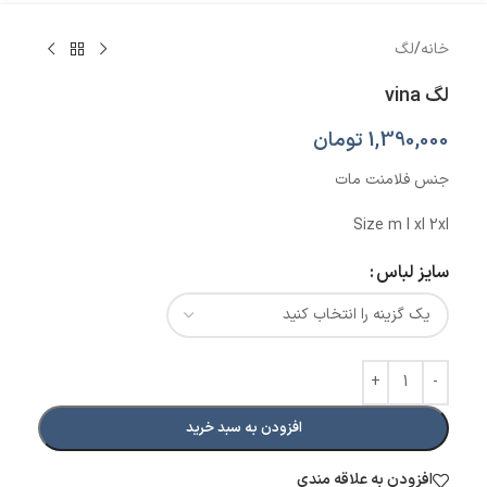
خانه
/
لگ
لگ vina
1,390,000
تومان
جنس فلامنت مات
Size m l xl 2xl
سایز لباس
افزودن به سبد خرید
افزودن به علاقه مندی