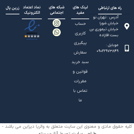
لینک های
شبکه های
نماد اعتماد
راه های ارتباطی
زرین پال
مفید
اجتماعی
الکترونیک
آدرس : تهران نو
خیابان شورا
حساب
خیابان تيموري بن
کاربری
بست اقازاده
پیگیری
موبایل :
09022973849
سفارش
سبد خرید
قوانین و
مقررات
تماس با
ما
کلیه حقوق مادی و معنوی این سایت متعلق به والریا دیزاین می باشد -
طراحی سایت
توسط
آراز سیستم