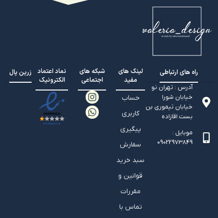
لینک های
شبکه های
نماد اعتماد
راه های ارتباطی
زرین پال
مفید
اجتماعی
الکترونیک
آدرس : تهران نو
خیابان شورا
حساب
خیابان تيموري بن
کاربری
بست اقازاده
پیگیری
موبایل :
09022973849
سفارش
سبد خرید
قوانین و
مقررات
تماس با