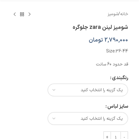
خانه
/
شومیز
شومیز لینن zara جلوگره
2,790,000
تومان
Size:36-44
قد حدود 60 سانت
رنگبندی
سایز لباس