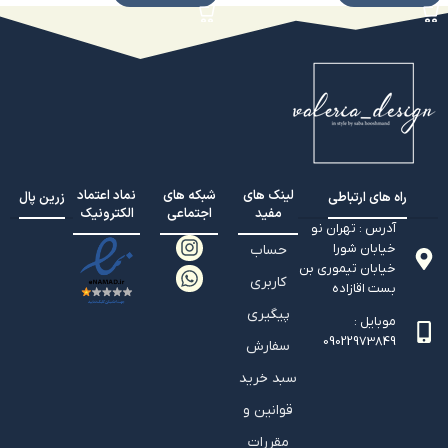
لینک های
شبکه های
نماد اعتماد
راه های ارتباطی
زرین پال
مفید
اجتماعی
الکترونیک
آدرس : تهران نو
خیابان شورا
حساب
خیابان تيموري بن
کاربری
بست اقازاده
پیگیری
موبایل :
09022973849
سفارش
سبد خرید
قوانین و
مقررات