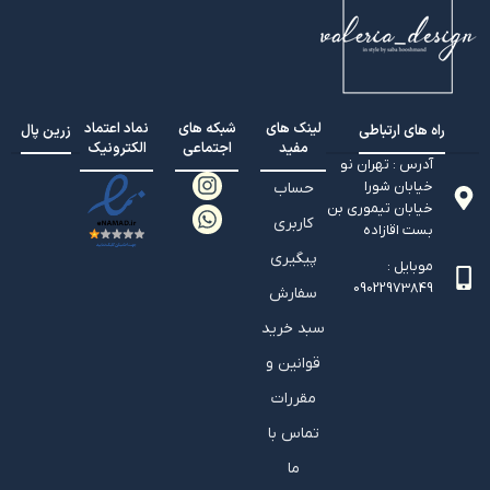
لینک های
شبکه های
نماد اعتماد
راه های ارتباطی
زرین پال
مفید
اجتماعی
الکترونیک
آدرس : تهران نو
خیابان شورا
حساب
خیابان تيموري بن
کاربری
بست اقازاده
پیگیری
موبایل :
09022973849
سفارش
سبد خرید
قوانین و
مقررات
تماس با
ما