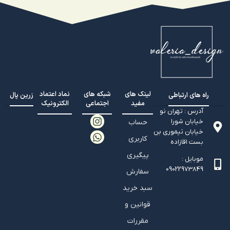
لینک های
شبکه های
نماد اعتماد
راه های ارتباطی
زرین پال
مفید
اجتماعی
الکترونیک
آدرس : تهران نو
خیابان شورا
حساب
خیابان تيموري بن
کاربری
بست اقازاده
پیگیری
موبایل :
09022973849
سفارش
سبد خرید
قوانین و
مقررات