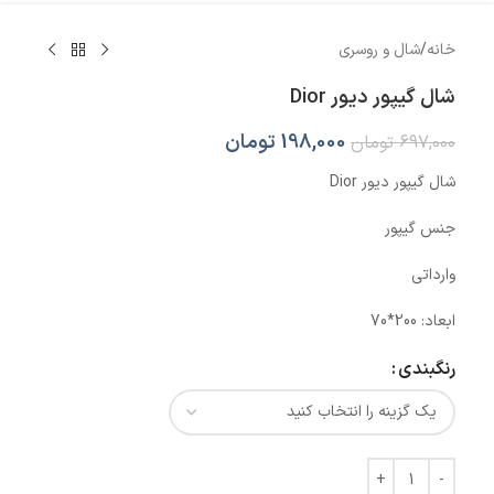
خانه
/
شال و روسری
شال گیپور دیور Dior
198,000
تومان
697,000
تومان
شال گیپور دیور Dior
جنس گیپور
وارداتی
ابعاد: 200*70
رنگبندی