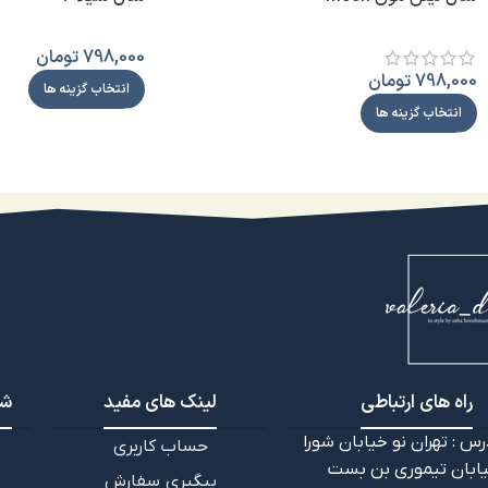
798,000
تومان
798,000
تومان
انتخاب گزینه ها
انتخاب گزینه ها
راه های ارتباطی
لینک های مفید
شب
رس : تهران نو خیابان شورا
حساب کاربری
ابان تيموري بن بست
پیگیری سفارش