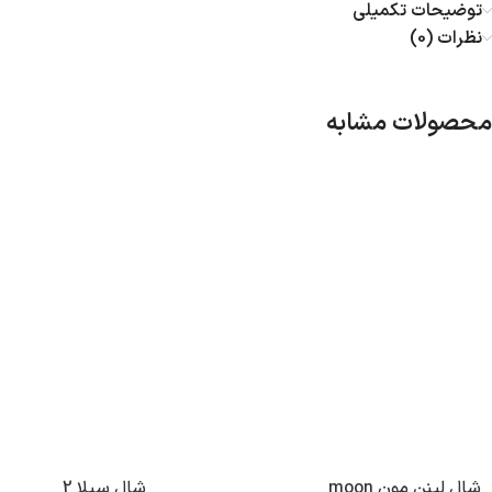
توضیحات تکمیلی
نظرات (0)
محصولات مشابه
شال لینن مون moon
شال سیلا 2