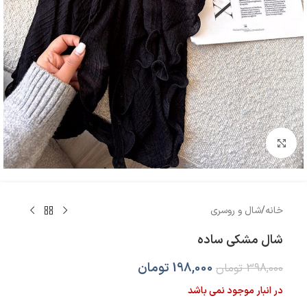
بزرگنمایی تصویر
خانه
/
شال و روسری
شال مشکی ساده
198,000
تومان
398,000
تومان
در انبار موجود نمی باشد