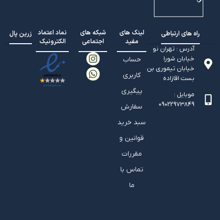
لینک های
شبکه های
نماد اعتماد
راه های ارتباطی
زرین پال
مفید
اجتماعی
الکترونیک
آدرس : تهران نو
خیابان شورا
حساب
خیابان تيموري بن
کاربری
بست اقازاده
پیگیری
موبایل :
09022973849
سفارش
سبد خرید
قوانین و
مقررات
تماس با
ما