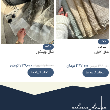
-20%
-59%
ناموجود
شال ویسکوز
شال کایلی
739,000
تومان
397,000
تومان
1,790,000
تومان
498,000
تومان
انتخاب گزینه ها
انتخاب گزینه ها