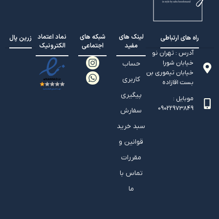
لینک های
شبکه های
نماد اعتماد
راه های ارتباطی
زرین پال
مفید
اجتماعی
الکترونیک
آدرس : تهران نو
خیابان شورا
حساب
خیابان تيموري بن
کاربری
بست اقازاده
پیگیری
موبایل :
09022973849
سفارش
سبد خرید
قوانین و
مقررات
تماس با
ما