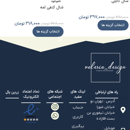
شال کایلی
ناموجود
شال کنفی لمه
397,000
تومان
498,000
تومان
318,000
تومان
468,000
تومان
انتخاب گزینه ها
انتخاب گزینه ها
لینک های
شبکه های
نماد اعتماد
راه های ارتباطی
زرین پال
مفید
اجتماعی
الکترونیک
آدرس : تهران نو
خیابان شورا
حساب
خیابان تيموري بن
کاربری
بست اقازاده
پیگیری
موبایل :