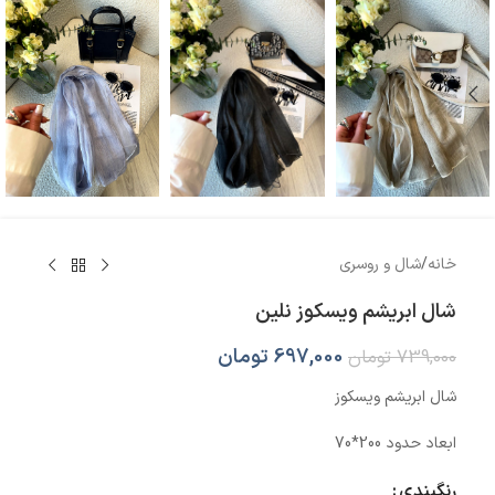
خانه
/
شال و روسری
شال ابریشم ویسکوز نلین
697,000
تومان
739,000
تومان
شال ابریشم ویسکوز
ابعاد حدود 200*70
رنگبندی