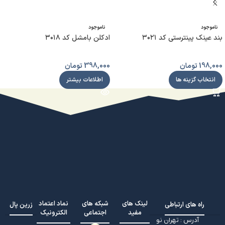
ناموجود
ناموجود
بند عینک پینترستی کد ۳۰۲۱
ادکلن بامشل کد ۳۰۱۸
198,000
تومان
398,000
تومان
انتخاب گزینه ها
اطلاعات بیشتر
لینک های
شبکه های
نماد اعتماد
راه های ارتباطی
زرین پال
مفید
اجتماعی
الکترونیک
آدرس : تهران نو