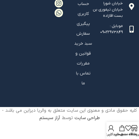
خیابان شورا
حساب
خیابان تيموري بن
کاربری
بست اقازاده
پیگیری
موبایل :
09022973849
سفارش
سبد خرید
قوانین و
مقررات
تماس با
ما
کلیه حقوق مادی و معنوی این سایت متعلق به والریا دیزاین می باشد -
طراحی سایت
توسط
آراز سیستم
روشگاه
علاقه مندی
سبد خرید
حساب کاربری من