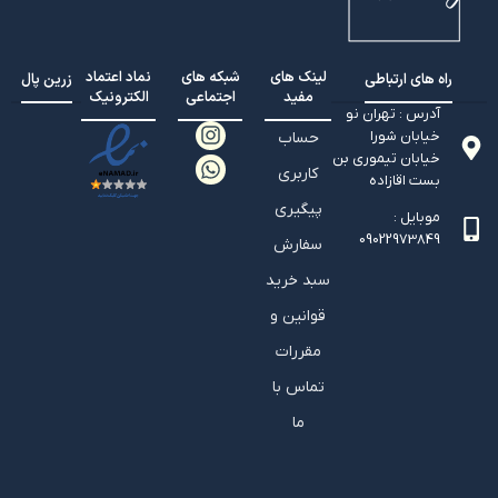
لینک های
شبکه های
نماد اعتماد
راه های ارتباطی
زرین پال
مفید
اجتماعی
الکترونیک
آدرس : تهران نو
خیابان شورا
حساب
خیابان تيموري بن
کاربری
بست اقازاده
پیگیری
موبایل :
09022973849
سفارش
سبد خرید
قوانین و
مقررات
تماس با
ما