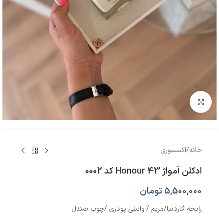
بزرگنمایی تصویر
خانه
/
اکسسوری
ادکلن آمواژ Honour 43 کد 0002
5,500,000
تومان
رایحه گاردنیا/مریم / وانیلی پودری /چوب صندل