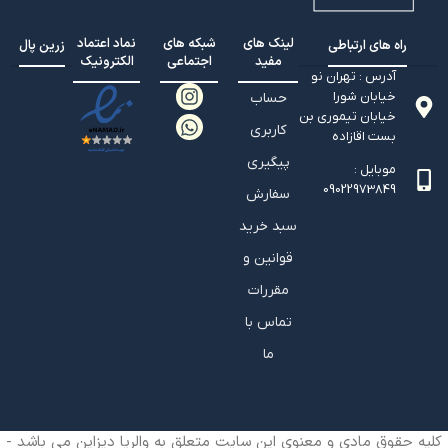
لینک های
شبکه های
نماد اعتماد
راه های ارتباطی
زرین پال
مفید
اجتماعی
الکترونیک
آدرس : تهران نو
خیابان شورا
حساب
خیابان تيموري بن
کاربری
بست اقازاده
پیگیری
موبایل :
09022973849
سفارش
سبد خرید
قوانین و
مقررات
تماس با
ما
کلیه حقوق مادی و معنوی این سایت متعلق به والریا دیزاین می باشد -