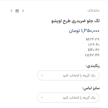
خانه
/
لگ
لگ جلو ضربدری طرح اویشو
1,350,000
تومان
M:36-38
L38-40
Xl40-42
2xl:42-44
رنگبندی
سایز لباس