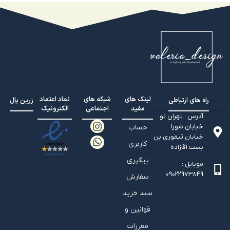
لینک های
شبکه های
نماد اعتماد
راه های ارتباطی
زرین پال
مفید
اجتماعی
الکترونیک
آدرس : تهران نو
خیابان شورا
حساب
خیابان تيموري بن
کاربری
بست اقازاده
پیگیری
موبایل :
09022973849
سفارش
سبد خرید
قوانین و
مقررات