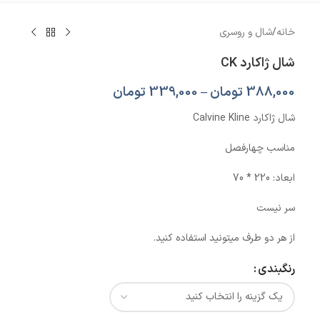
خانه
/
شال و روسری
شال ژاکارد CK
388,000
تومان
–
339,000
تومان
شال ژاکارد Calvine Kline
مناسب چهارفصل
ابعاد: 220 * 70
سر نیست
از هر دو طرف میتونید استفاده کنید.
رنگبندی