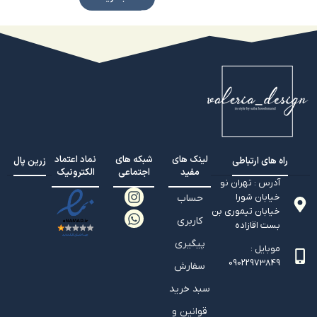
لینک های
شبکه های
نماد اعتماد
راه های ارتباطی
زرین پال
مفید
اجتماعی
الکترونیک
آدرس : تهران نو
خیابان شورا
حساب
خیابان تيموري بن
کاربری
بست اقازاده
پیگیری
موبایل :
09022973849
سفارش
سبد خرید
قوانین و