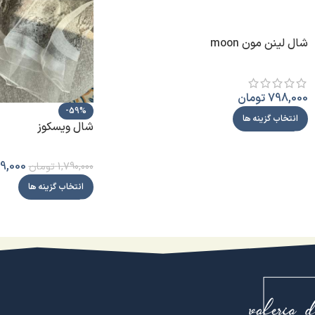
شال لینن مون moon
798,000
تومان
-59%
انتخاب گزینه ها
شال ویسکوز
9,000
1,790,000
تومان
انتخاب گزینه ها