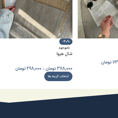
-40%
ناموجود
شال هیوا
73
تومان
388,000
تومان
–
298,000
تومان
انتخاب گزینه ها