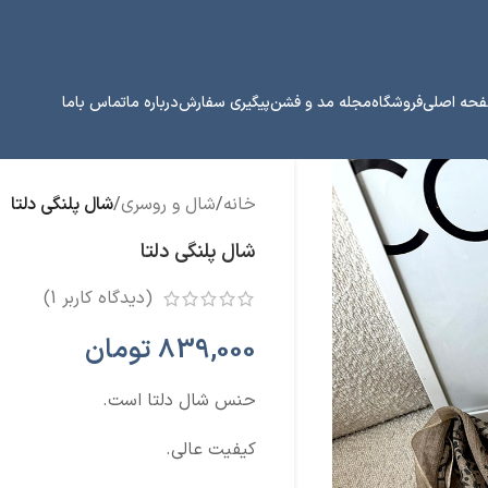
حه اصلی
فروشگاه
مجله مد و فشن
پیگیری سفارش
درباره ما
تماس باما
خانه
/
شال و روسری
/
شال پلنگی دلتا
شال پلنگی دلتا
(دیدگاه کاربر
1
)
839,000
تومان
حنس شال دلتا است.
کیفیت عالی.