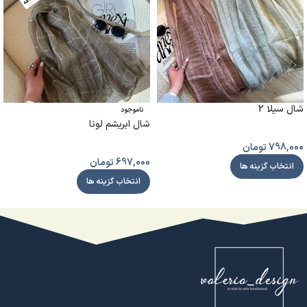
شال سیلا 2
ناموجود
شال ابریشم لونا
798,000
تومان
697,000
تومان
انتخاب گزینه ها
انتخاب گزینه ها