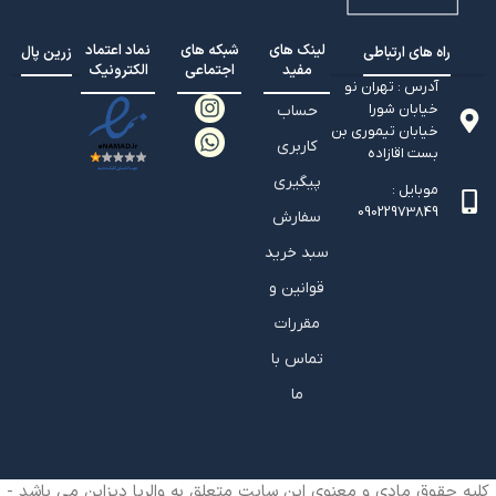
لینک های
شبکه های
نماد اعتماد
راه های ارتباطی
زرین پال
مفید
اجتماعی
الکترونیک
آدرس : تهران نو
خیابان شورا
حساب
خیابان تيموري بن
کاربری
بست اقازاده
پیگیری
موبایل :
09022973849
سفارش
سبد خرید
قوانین و
مقررات
تماس با
ما
کلیه حقوق مادی و معنوی این سایت متعلق به والریا دیزاین می باشد -