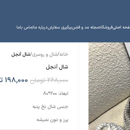
حه اصلی
فروشگاه
مجله مد و فشن
پیگیری سفارش
درباره ما
تماس باما
خانه
/
شال و روسری
/
شال آنجل
شال آنجل
198,000
ت
268,000
تومان
ابعاد: 200*80
جنس شال نخ پنبه
پرز و دون نمیشه