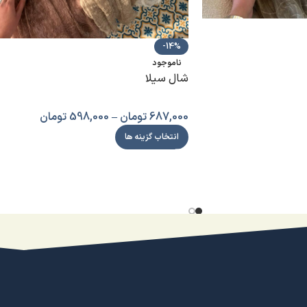
-14%
ناموجود
شال سيلا
687,000
تومان
–
598,000
تومان
انتخاب گزینه ها