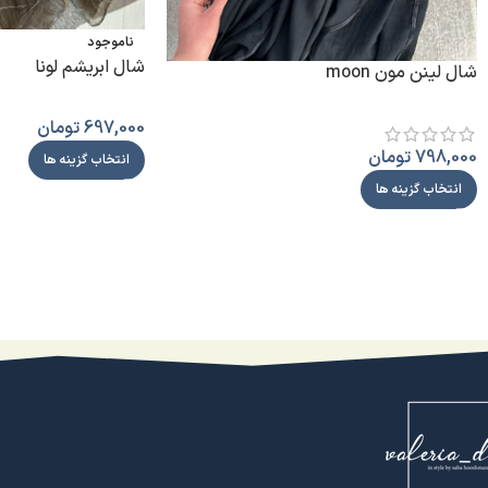
ناموجود
شال ابریشم لونا
شال لینن مون moon
697,000
تومان
798,000
تومان
انتخاب گزینه ها
انتخاب گزینه ها